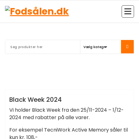
Videre
til
indhold
Kvalitetssåler og andet godt til dine fødder
Knud
Nyheder
Black Week 2024
Vi holder Black Week fra den 25/11-2024 – 1/12-
2024 med rabatter på alle varer.
For eksempel TecniWork Active Memory såler til
kun kr. 108,-