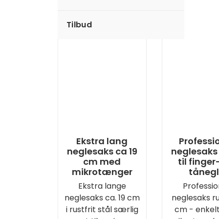
Tilbud
Ekstra lang
Professi
neglesaks ca 19
neglesaks
cm med
til finger
mikrotænger
tåneg
Ekstra lange
Professio
neglesaks ca. 19 cm
neglesaks ru
i rustfrit stål særlig
cm - enkelt