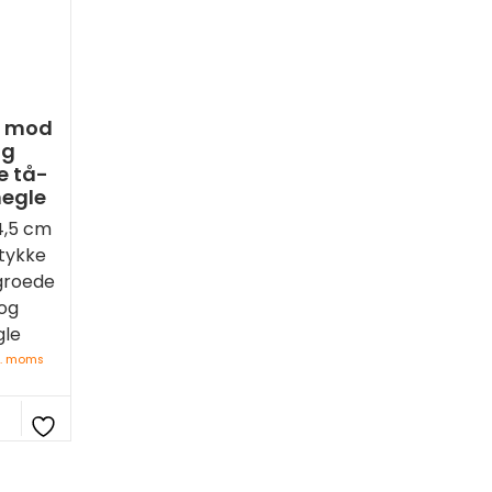
g mod
og
e tå-
negle
4,5 cm
 tykke
groede
og
gle
l. moms