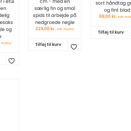
i etui
cm - med en
sort håndtag g
den
særlig fin og smal
og fint blad
elig
spids til arbejde på
69,00
kr.
inkl. m
lesaks
nedgroede negle
gle og
229,00
kr.
inkl. moms
Tilføj til kurv
e
l. moms
Tilføj til kurv