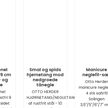
onel
Smal og spids
Manicure
 9 cm
hjørnetang mod
neglefil-s
- og
nedgroede
Otto Herde
le
tånegle
manicure neglef
nel
OTTO HERDER
4 stk safirfil
stfri 9
HJØRNETANG/NEGLETANG
Solingen
sidet
af rustfrit stål - 10
3,5"/5"/6"/7" 