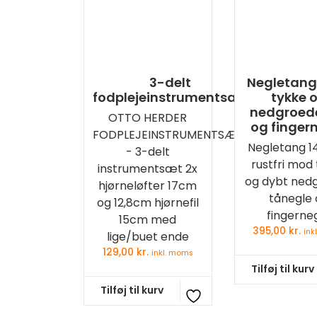
3-delt
Negletan
fodplejeinstrumentsæt
tykke 
nedgroed
OTTO HERDER
og finger
FODPLEJEINSTRUMENTSÆT
Negletang 1
- 3-delt
rustfri mod
instrumentsæt 2x
og dybt ned
hjørneløfter 17cm
tånegle 
og 12,8cm hjørnefil
fingerne
15cm med
395,00
kr.
ink
lige/buet ende
129,00
kr.
inkl. moms
Tilføj til kurv
Tilføj til kurv