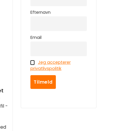
Efternavn
Email
Jeg accepterer
privatlivspolitik
æt
r
il -
med