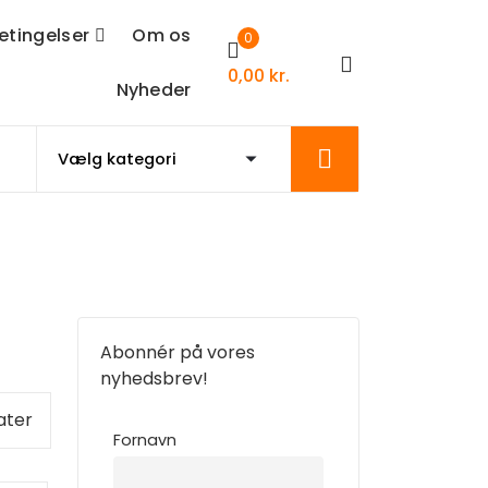
etingelser
Om os
0
0,00
kr.
Nyheder
Abonnér på vores
nyhedsbrev!
Sorteret
ater
Fornavn
efter
seneste