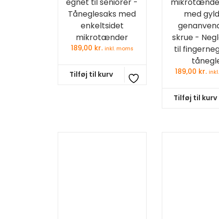
egnet til seniorer -
mikrotænder 
Tåneglesaks med
med gyl
enkeltsidet
genanvend
mikrotænder
skrue - Neg
189,00
kr.
til fingerne
inkl. moms
tånegl
189,00
kr.
ink
Tilføj til kurv
Tilføj til kurv