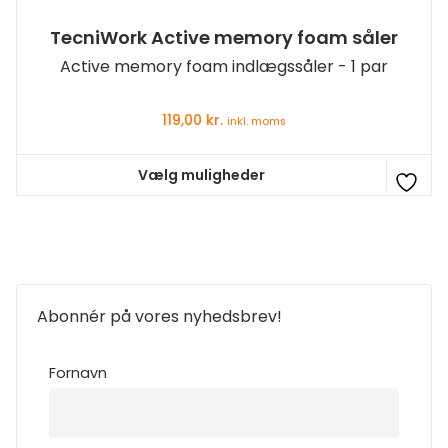
TecniWork Active memory foam såler
Active memory foam indlægssåler - 1 par
119,00
kr.
inkl. moms
Vælg muligheder
Dette
vare
har
flere
varianter.
Mulighederne
Abonnér på vores nyhedsbrev!
kan
vælges
Fornavn
på
varesiden