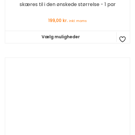
skæres til i den ønskede størrelse - 1 par
199,00
kr.
inkl. moms
Vælg muligheder
Dette
vare
har
flere
varianter.
Mulighederne
kan
vælges
på
varesiden