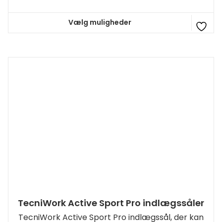
Vælg muligheder
Dette
vare
har
flere
varianter.
Mulighederne
kan
vælges
på
varesiden
TecniWork Active Sport Pro indlægssåler
TecniWork Active Sport Pro indlægssål, der kan